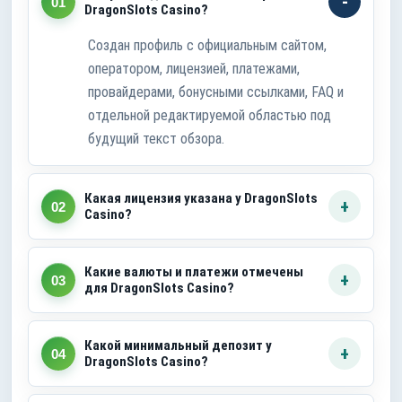
01
Другой выбирает визуально насыщенные видеослоты
DragonSlots Casino?
с несколькими бонусными этапами. Третий обращает
Создан профиль с официальным сайтом,
внимание на настольные игры или live casino. Если
оператором, лицензией, платежами,
все эти направления представлены в одной
провайдерами, бонусными ссылками, FAQ и
структуре, площадка выглядит полноценной и
отдельной редактируемой областью под
подходит для регулярного использования.
будущий текст обзора.
🃏 Игровые автоматы и тематические слоты
Какая лицензия указана у DragonSlots
02
Слоты занимают центральное место в DragonSlots
Casino?
Casino. Именно они формируют основной стиль
площадки и дают пользователю широкий выбор
Какие валюты и платежи отмечены
03
механик. Автоматы могут отличаться количеством
для DragonSlots Casino?
линий, волатильностью, оформлением, набором
бонусных символов, наличием бесплатных вращений
Какой минимальный депозит у
04
и дополнительными игровыми функциями. Поэтому
DragonSlots Casino?
важно не только открыть каталог, но и понимать,