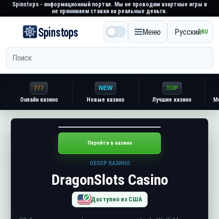
Spinstops - информационный портал. Мы не проводим азартные игры и
не принимаем ставки на реальные деньги.
Меню
Русский
RU
Spinstops
ПОИСК
Онлайн казино
Новые казино
Лучшие казино
М
Перейти в казино
ОБЗОР КАЗИНО
DragonSlots Casino
✓
Доступно из США
US