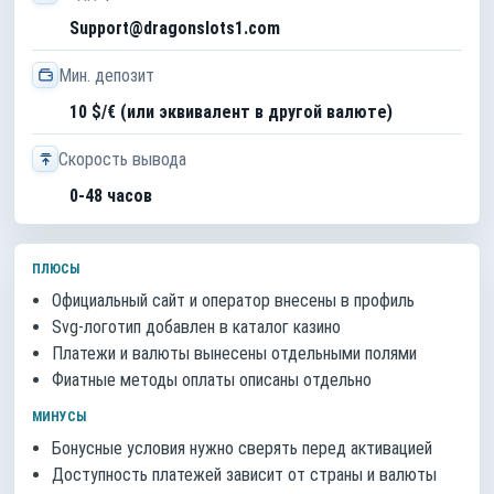
четкую структуру: игровые автоматы, настольные
Support@dragonslots1.com
игры, live casino, бонусы, кассу, личный кабинет и
Мин. депозит
службу поддержки.
10 $/€ (или эквивалент в другой валюте)
Первое впечатление от DragonSlots Casino во многом
зависит от главной страницы. Если на ней аккуратно
Скорость вывода
расположены популярные слоты, новые релизы,
0-48 часов
активные акции и быстрые переходы к ключевым
разделам, знакомство с платформой проходит проще.
ПЛЮСЫ
Для новичка важна понятность, для более опытного
Официальный сайт и оператор внесены в профиль
пользователя - скорость доступа к нужным функциям
Svg-логотип добавлен в каталог казино
и возможность быстро оценить ассортимент.
Платежи и валюты вынесены отдельными полями
Фиатные методы оплаты описаны отдельно
Сильная сторона такой площадки должна
заключаться в балансе между атмосферой и
МИНУСЫ
удобством. Казино может быть ярким, но не
Бонусные условия нужно сверять перед активацией
Доступность платежей зависит от страны и валюты
хаотичным. Промо-блоки, игровые плитки и