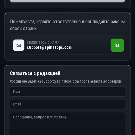
структурой ставок.
Рулетка привлекает простыми правилами и разными
вариантами ставок. Блэкджек интересен тем, кто
Пожалуйста, играйте ответственно и соблюдайте законы
своей страны.
хочет принимать решения в ходе раунда и
внимательнее следить за ходом игры. Баккара
СВЯЖИТЕСЬ С НАМИ
ценится за лаконичность и быстрый игровой цикл.
support@spinstops.com
Покерные форматы подходят пользователям,
которым ближе карточные комбинации и более
размеренная динамика.
Связаться с редакцией
Website
Сообщение уйдет на
support@spinstops.com
после антиспам-проверки.
Наличие настольных игр делает DragonSlots Casino
более сбалансированной платформой. Пользователь
может начать со слотов, затем перейти к рулетке или
блэкджеку, а позже открыть live-раздел. Такой выбор
важен для тех, кто не хочет ограничиваться одним
типом развлечений и предпочитает изучать разные