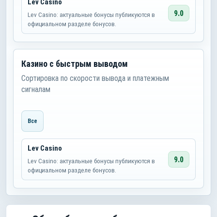
Lev Casino
9.0
Lev Casino: актуальные бонусы публикуются в
официальном разделе бонусов.
Казино с быстрым выводом
Сортировка по скорости вывода и платежным
сигналам
Все
Lev Casino
9.0
Lev Casino: актуальные бонусы публикуются в
официальном разделе бонусов.