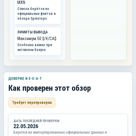
MXN
Список берётся из
официальных фактов и
обзора Spinstops
ЛИМИТЫ ВЫВОДА
Максимум 50 $/€/CA$
Особенно важно при
активном бонусе
ДОВЕРИЕ И E-E-A-T
Как проверен этот обзор
Требует перепроверки
ДАТА ПОСЛЕДНЕЙ ПРОВЕРКИ
22.05.2026
Берется из импортированных официальных данных и