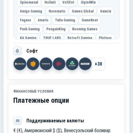
Spinomenal
Nolimit
VoltEnt
iSpin4Win
Amigo Gaming
Novomatic
Games Global
Gamzix
Winfinity
Fugaso
Amatic
TaDa Gaming
GameBeat
Push Gaming
PenguinKing
Booming Games
KA Gaming
TRUE LABS
Betsoft Gaming
Platipus
100HP Gaming
Popiplay
Evolution
Playtech
Winfinity
100hp
Софт
1x2gaming
4ThePlayer
7777gaming
1x2 Gaming
+30
7Rings Gaming
Aceroll
Acerun
Adlunam
Apparat
Autoplay
Avatarux
Backseatgaming
4ThePlayer
Bangbanggames
ICONIC21
BetGames
ФИНАНСОВЫЕ УСЛОВИЯ
Betsolutions
BF Games
Bigtime Gaming
Платежные опции
Bitpunch
Boomerang
Bulletproof
7777 Gaming
Bullsharkgames
Caleta
Clawbuster
Elagames
Electric Elephant
Endorphina
Enjoygaming
Поддерживаемые валюты
7Rings Gaming
Evoplay
Expanse
Fantasma
Fbastards
€ (€), Американский $ ($), Венесуэльский боливар