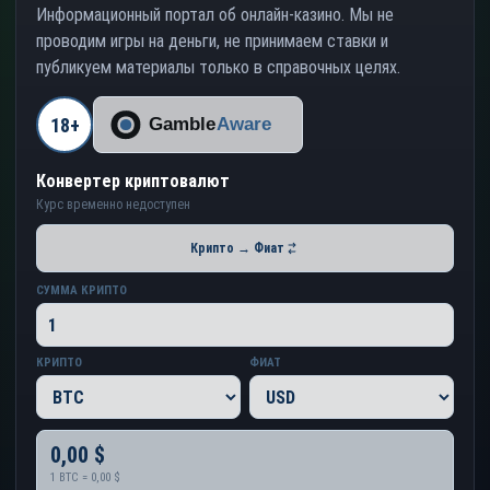
возможность быстрого запуска. Если дополнительно
Информационный портал об онлайн-казино. Мы не
доступны фильтры, поиск и сортировка, каталог
проводим игры на деньги, не принимаем ставки и
воспринимается не как случайная витрина, а как
публикуем материалы только в справочных целях.
продуманная система. Для DragonSlots Casino это
18+
особенно важно, потому что акцент на слотах должен
быть подкреплен удобной навигацией.
Конвертер криптовалют
Курс временно недоступен
⭐️ Настольные игры и классические
форматы
Крипто → Фиат
Несмотря на выраженный слот-акцент, полноценное
СУММА КРИПТО
онлайн-казино должно предлагать не только
автоматы. Настольные игры расширяют выбор и
КРИПТО
ФИАТ
подходят пользователям, которые предпочитают
классические форматы. В DragonSlots Casino могут
быть интересны рулетка, блэкджек, баккара,
0,00 $
покерные варианты и другие игры с традиционной
1 BTC = 0,00 $