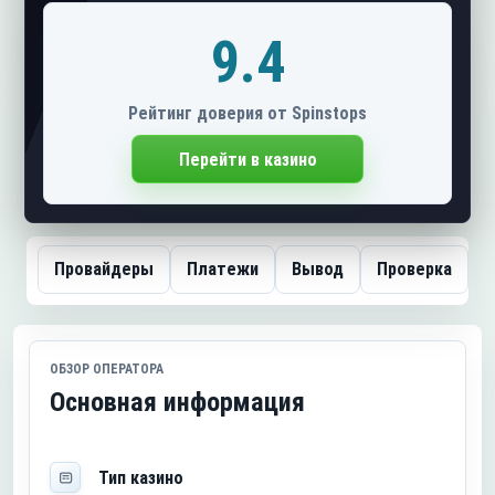
VoltEnt
CRC
CZK
MKD
EGP
HUF
9.4
UAH
GEL
MXN
MDL
NOK
iSpin4Win
Рейтинг доверия от Spinstops
PEN
GTQ
RON
MVR
CHF
Перейти в казино
Amigo Gaming
KZT
MNT
UZS
CNY
PLN
BOB
HNL
UYU
ZAR
Novomatic
Провайдеры
Платежи
Вывод
Проверка
О
Games Global
ОБЗОР ОПЕРАТОРА
Gamzix
Основная информация
Fugaso
Тип казино