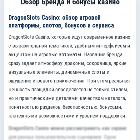
Обзор бренда и бонусы казино
DragonSlots Casino: обзор игровой
платформы, слотов, бонусов и сервиса
DragonSlots Casino, которые ищут современное казино
с выразительной тематикой, удобным интерфейсом и
акцентом на игровые автоматы. Название бренда
сразу задает атмосферу: драконы, сокровища, яркие
визуальные элементы, динамичные слоты и
ощущение игрового приключения. При этом реальная
ценность площадки определяется не только стилем,
но и практическими деталями: качеством каталога,
понятностью разделов, безопасностью, бонусами,
платежными возможностями и уровнем поддержки.
DragonSlots Casino можно рассматривать как сервис
для разных пользовательских сценариев. Одни