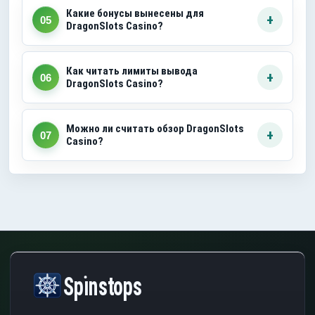
какие типы слотов в нем представлены.
Какие бонусы вынесены для
05
DragonSlots Casino?
Классические автоматы подходят тем, кто ценит
простоту. В них обычно меньше визуальных
Как читать лимиты вывода
эффектов, понятные правила и быстрый цикл
06
DragonSlots Casino?
вращений. Современные видеослоты делают ставку
на графику, атмосферу, сюжет, анимацию и
Можно ли считать обзор DragonSlots
специальные раунды. В тематике DragonSlots
07
Casino?
особенно уместны игры с драконами, древними
храмами, сокровищами, магическими символами и
фэнтезийными мирами. Такие слоты создают более
выразительное впечатление и помогают
поддерживать общий стиль бренда.
Для пользователя полезны игровые плитки с
понятными превью. Хорошо, когда визуальный блок
Spinstops
сразу показывает название, провайдера, тип игры и