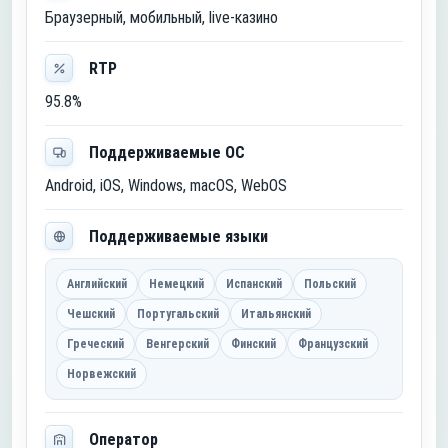
Браузерный, мобильный, live-казино
Amatic
RTP
95.8%
TaDa Gaming
Поддерживаемые ОС
Android, iOS, Windows, macOS, WebOS
GameBeat
Поддерживаемые языки
Push Gaming
Английский
Немецкий
Испанский
Польский
Чешский
Португальский
Итальянский
Penguin King
Греческий
Венгерский
Финский
Французский
Норвежский
Booming Games
Оператор