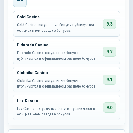
Все
Gold Casino
9.3
Gold Casino: актуальные бонусы публикуются в
официальном разделе бонусов.
Eldorado Casino
9.2
Eldorado Casino: актуальные бонусы
публикуются в официальном разделе бонусов.
Clubnika Casino
9.1
Clubnika Casino: актуальные бонусы
публикуются в официальном разделе бонусов.
Lev Casino
9.0
Lev Casino: актуальные бонусы публикуются в
официальном разделе бонусов.