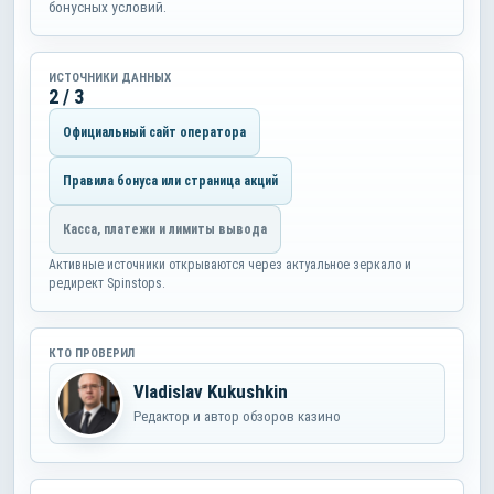
бонусных условий.
ИСТОЧНИКИ ДАННЫХ
2 / 3
Официальный сайт оператора
Правила бонуса или страница акций
Касса, платежи и лимиты вывода
Активные источники открываются через актуальное зеркало и
редирект Spinstops.
КТО ПРОВЕРИЛ
Vladislav Kukushkin
Редактор и автор обзоров казино