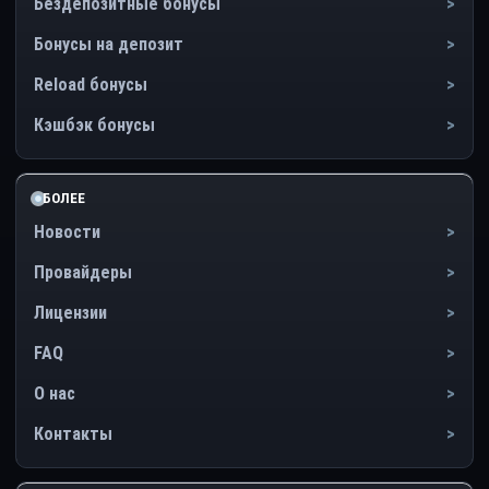
Бездепозитные бонусы
Бонусы на депозит
Reload бонусы
Кэшбэк бонусы
БОЛЕЕ
Новости
Провайдеры
Лицензии
FAQ
О нас
Контакты