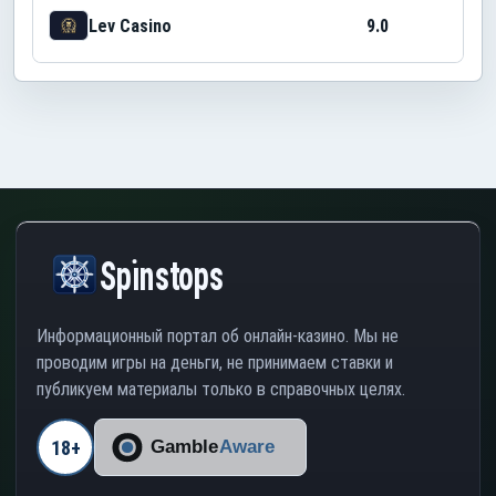
Vis
Lev Casino
9.0
Et
Spinstops
Информационный портал об онлайн-казино. Мы не
проводим игры на деньги, не принимаем ставки и
публикуем материалы только в справочных целях.
18+