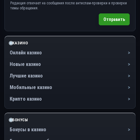
Редакция отвечает на сообщения после антиспам-проверки и проверки
темы обращения.
Отправить
КАЗИНО
Онлайн казино
Новые казино
Лучшие казино
Мобильные казино
Крипто казино
БОНУСЫ
Бонусы в казино