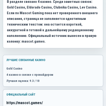
В разделе связано 4 казино. Среди заметных связок:
Gold Casino, Eldorado Casino, Clubnika Casino, Lev Casino.
Если по Mascot Gaming пока нет проверенного внешнего
описания, страница не заполняется однотипным
техническим текстом: она остается короткой,
аккуратной и готовой к дальнейшему редакционному
наполнению. Официальный источник вынесен в правую
колонку: mascot.games.
ЛУЧШИЕ СВЯЗАННЫЕ КАЗИНО
Gold Casino
4 казино в связке с провайдером
Лучшая оценка: 9.3 / 10
ОФИЦИАЛЬНЫЙ САЙТ
https://mascot.games/