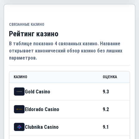
СВЯЗАННЫЕ КАЗИНО
Рейтинг казино
В таблице показано 4 связанных казино. Название
открывает канонический обзор казино без лишних
параметров.
КАЗИНО
ОЦЕНКА
ИС
Gold Casino
9.3
Vis
Eldorado Casino
9.2
Vis
Clubnika Casino
9.1
Vis