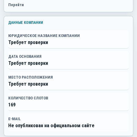
Перейти
ДАННЫЕ КОМПАНИИ
ЮРИДИЧЕСКОЕ НАЗВАНИЕ КОМПАНИИ
Требует проверки
ДАТА ОСНОВАНИЯ
Требует проверки
МЕСТО РАСПОЛОЖЕНИЯ
Требует проверки
КОЛИЧЕСТВО СЛОТОВ
169
E-MAIL
Не опубликован на официальном сайте