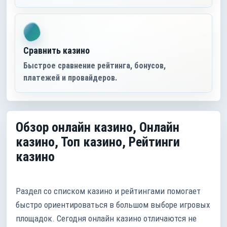
Сравнить казино
Быстрое сравнение рейтинга, бонусов,
платежей и провайдеров.
Обзор онлайн казино, Онлайн
казино, Топ казино, Рейтинги
казино
Раздел со списком казино и рейтингами помогает
быстро ориентироваться в большом выборе игровых
площадок. Сегодня онлайн казино отличаются не