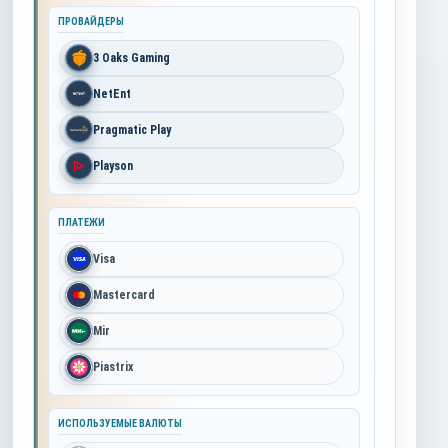
ПРОВАЙДЕРЫ
3 Oaks Gaming
NetEnt
Pragmatic Play
Playson
ПЛАТЕЖИ
Visa
Mastercard
Mir
Piastrix
ИСПОЛЬЗУЕМЫЕ ВАЛЮТЫ