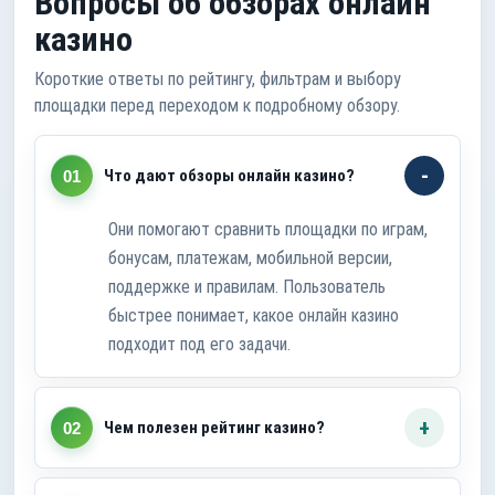
Вопросы об обзорах онлайн
личную проверку условий.
казино
Онлайн казино стоит выбирать внимательно. Даже
если площадка занимает высокую позицию, важно
Короткие ответы по рейтингу, фильтрам и выбору
оценить ее под собственные задачи: игры,
площадки перед переходом к подробному обзору.
платежные методы, лимиты, бонусы, регистрацию,
поддержку и удобство сайта. Для одного
Что дают обзоры онлайн казино?
01
пользователя главным критерием будет быстрый
вывод средств, для другого - фриспины и акции, для
Они помогают сравнить площадки по играм,
третьего - live-казино, мобильная версия или наличие
бонусам, платежам, мобильной версии,
проверенных провайдеров.
поддержке и правилам. Пользователь
быстрее понимает, какое онлайн казино
подходит под его задачи.
Что представляет собой список онлайн
казино на странице?
Список онлайн казино - это структурированная
Чем полезен рейтинг казино?
02
подборка игровых площадок, где пользователь
может быстро сравнить разные бренды по важным