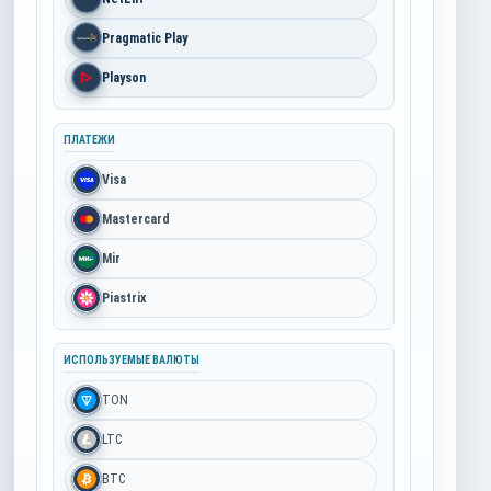
Pragmatic Play
Playson
ПЛАТЕЖИ
Visa
Mastercard
Mir
Piastrix
ИСПОЛЬЗУЕМЫЕ ВАЛЮТЫ
TON
LTC
BTC