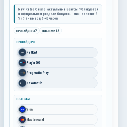
· мин. депозит
3
$ / 3 €
· вывод 0-48 часов
7
12
ПРОВАЙДЕРЫ
ПЛАТЕЖИ
ПРОВАЙДЕРЫ
NetEnt
Play’n GO
Pragmatic Play
Novomatic
ПЛАТЕЖИ
Visa
Mastercard