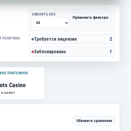
СМЕНИТЬ GEO
Применить фильтры
 политике.
Требуется лицензия
2
Заблокировано
1
КОЕ ПЛАТЕЖНОЕ
ots Casino
 и валют
Обновить сравнение