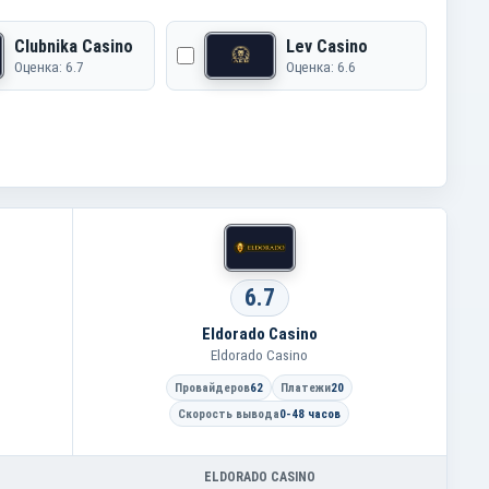
Clubnika Casino
Lev Casino
Оценка: 6.7
Оценка: 6.6
6.7
Eldorado Casino
Eldorado Casino
Провайдеров
62
Платежи
20
Скорость вывода
0-48 часов
4000 €/$ (или эквивалент в другой валюте) в день, 16000 €/$ (или эквивалент в другой валюте) в неделю и 50000 €/$ (или эквивалент в другой валюте) в месяц
ELDORADO CASINO