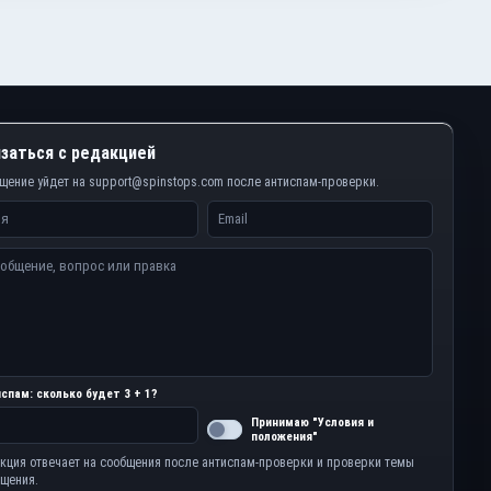
заться с редакцией
site
щение уйдет на
support@spinstops.com
после антиспам-проверки.
спам: сколько будет
3 + 1?
Принимаю "Условия и
положения"
кция отвечает на сообщения после антиспам-проверки и проверки темы
щения.