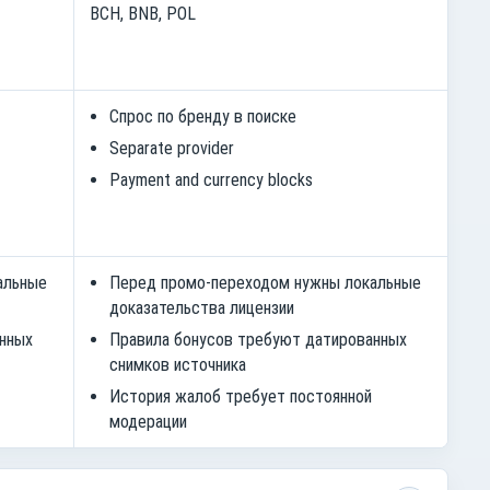
BCH, BNB, POL
Спрос по бренду в поиске
Separate provider
Payment and currency blocks
альные
Перед промо-переходом нужны локальные
доказательства лицензии
нных
Правила бонусов требуют датированных
снимков источника
История жалоб требует постоянной
модерации