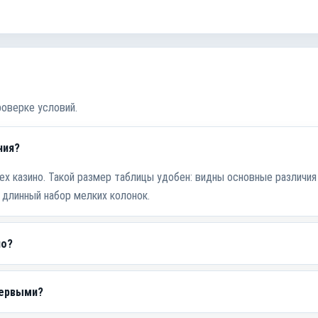
роверке условий.
ния?
х казино. Такой размер таблицы удобен: видны основные различия 
 длинный набор мелких колонок.
но?
первыми?