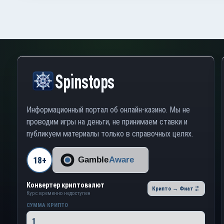
Spinstops
Информационный портал об онлайн-казино. Мы не
проводим игры на деньги, не принимаем ставки и
публикуем материалы только в справочных целях.
18+
Конвертер криптовалют
Крипто → Фиат
Курс временно недоступен
СУММА КРИПТО