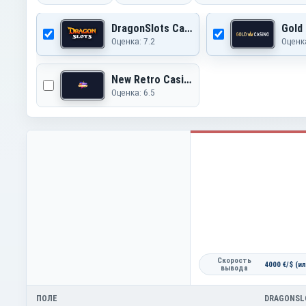
DragonSlots Casino
Gold
Оценка: 7.2
Оценка
New Retro Casino
Оценка: 6.5
Скорость
вывода
ПОЛЕ
DRAGONSL