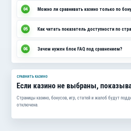
Можно ли сравнивать казино только по бон
04
Как читать показатель доступности по стр
05
Зачем нужен блок FAQ под сравнением?
06
СРАВНИТЬ КАЗИНО
Если казино не выбраны, показыва
Страницы казино, бонусов, игр, статей и жалоб будут по
отключена.