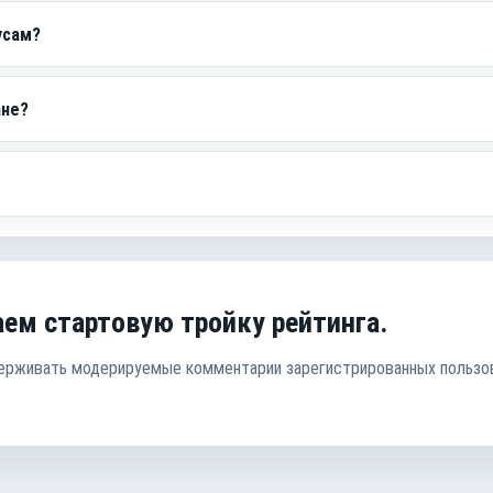
усам?
ане?
ем стартовую тройку рейтинга.
ддерживать модерируемые комментарии зарегистрированных пользов