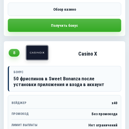
Обзор казино
Получить бонус
8
Casino X
БОНУС
50 фриспинов в Sweet Bonanza после
установки приложения и входа в аккаунт
x40
ВЕЙДЖЕР
Без промокода
ПРОМОКОД
Нет ограничений
ЛИМИТ ВЫПЛАТЫ