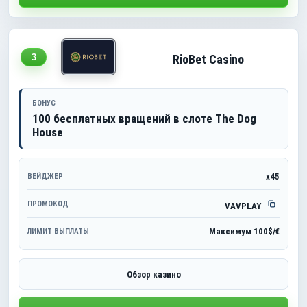
3
RioBet Casino
БОНУС
100 бесплатных вращений в слоте The Dog
House
x45
ВЕЙДЖЕР
ПРОМОКОД
VAVPLAY
Максимум 100$/€
ЛИМИТ ВЫПЛАТЫ
Обзор казино