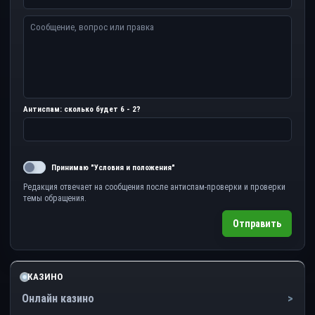
пользователь может получить бесплатные спины,
выиграть определенную сумму, отыграть ее по
правилам и вывести только в пределах
установленного лимита.
Для новичка бездепозитный формат удобнее как
тест. Для опытного игрока депозитный бонус может
Антиспам: сколько будет
6 - 2?
быть интереснее по размеру и потенциалу. Но в
обоих случаях решающее значение имеют условия, а
не рекламная формулировка.
Принимаю "Условия и положения"
Редакция отвечает на сообщения после антиспам-проверки и проверки
темы обращения.
Что представляют собой фриспины?
Отправить
Фриспины - это бесплатные вращения в игровых
автоматах. Пользователь получает определенное
количество спинов и может использовать их в
КАЗИНО
выбранном слоте. В зависимости от условий казино,
Онлайн казино