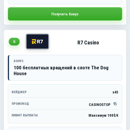
Получить бонус
6
R7 Casino
БОНУС
100 бесплатных вращений в слоте The Dog
House
x45
ВЕЙДЖЕР
ПРОМОКОД
CASINOSTOP
Максимум 100$/€
ЛИМИТ ВЫПЛАТЫ