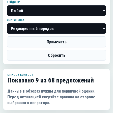
ВЕЙДЖЕР
СОРТИРОВКА
Применить
Сбросить
СПИСОК БОНУСОВ
Показано
9
из
68
предложений
Данные в обзорах нужны для первичной оценки.
Перед активацией сверяйте правила на стороне
выбранного оператора.