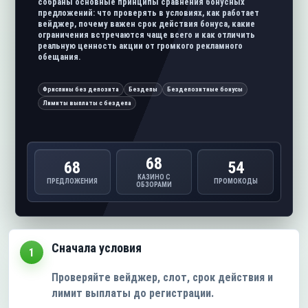
собраны основные принципы сравнения бонусных
предложений: что проверять в условиях, как работает
вейджер, почему важен срок действия бонуса, какие
ограничения встречаются чаще всего и как отличить
реальную ценность акции от громкого рекламного
обещания.
Фриспины без депозита
Бездепы
Бездепозитные бонусы
Лимиты выплаты с бездепа
68
68
54
КАЗИНО С
ПРЕДЛОЖЕНИЯ
ПРОМОКОДЫ
ОБЗОРАМИ
Сначала условия
1
Проверяйте вейджер, слот, срок действия и
лимит выплаты до регистрации.