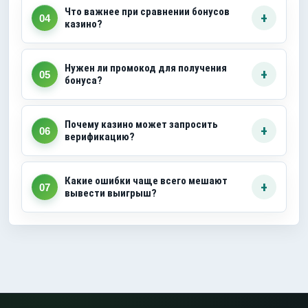
Что важнее при сравнении бонусов
кабинета. Такой бонус может быть представлен в
04
казино?
виде небольшой суммы на игровой счет, бесплатных
вращений, промокода, участия в турнире или
Нужен ли промокод для получения
комбинированного приветственного предложения.
05
бонуса?
Главное отличие бездепозитного формата -
отсутствие необходимости сразу вносить
Почему казино может запросить
06
собственные средства. Пользователь получает
верификацию?
возможность протестировать площадку, запустить
игры и оценить базовый сервис. Для нового игрока
Какие ошибки чаще всего мешают
07
это особенно важно, потому что далеко не каждое
вывести выигрыш?
казино удобно на практике, даже если выглядит
привлекательно на главной странице.
Бездепозитные предложения казино часто
используются для первого знакомства с брендом.
Площадка показывает, как работает регистрация,
насколько быстро открываются игровые автоматы,