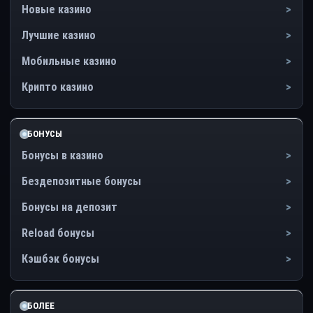
фриспины могут начисляться сразу после
Новые казино
регистрации, после подтверждения аккаунта, после
Лучшие казино
внесения депозита, в рамках акции или как часть
программы лояльности.
Мобильные казино
Бесплатные вращения популярны из-за простоты.
Крипто казино
Пользователю не нужно разбираться в сложной
механике бонусного счета: он открывает указанный
БОНУСЫ
слот, запускает фриспины и видит результат. Если
Бонусы в казино
вращения приносят выигрыш, эта сумма обычно
зачисляется на бонусный баланс или в отдельный
Бездепозитные бонусы
раздел, где действуют правила отыгрыша.
Бонусы на депозит
Фриспины без депозита чаще всего привязаны к
Reload бонусы
конкретным игровым автоматам. Казино заранее
Кэшбэк бонусы
определяет слот, количество вращений, номинал
ставки, срок действия и правила дальнейшего
использования выигрыша. Иногда бесплатные
БОЛЕЕ