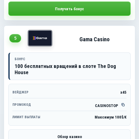
Получить бонус
5
Gama Casino
БОНУС
100 бесплатных вращений в слоте The Dog
House
x45
ВЕЙДЖЕР
ПРОМОКОД
CASINOSTOP
Максимум 100$/€
ЛИМИТ ВЫПЛАТЫ
Обзор казино