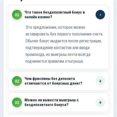
иллюзию легкого заработка. Фриспины без депозита
и бонусы за регистрацию полезны как инструмент
Что такое бездепозитный бонус в
01
онлайн казино?
знакомства с казино, но не как гарантия выигрыша.
Реальная ценность таких акций определяется не
Это предложение, которое можно
только количеством бесплатных спинов, а
активировать без первого пополнения счета.
прозрачностью условий, доступностью правил и
Обычно бонус выдается после регистрации,
качеством самой платформы.
подтверждения контактов или ввода
промокода, но выигрыш почти всегда
подчиняется правилам отыгрыша.
Что такое бездепозитные бонусы в онлайн
казино?
Чем фриспины без депозита
Бездепозитные бонусы - это поощрения, которые
02
отличаются от бонусных денег?
онлайн казино может начислить пользователю без
обязательного пополнения счета. Обычно они
Можно ли вывести выигрыш с
доступны после регистрации, подтверждения
03
бездепозитного бонуса?
электронной почты, номера телефона или
выполнения простого условия внутри личного