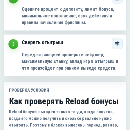
Оцените процент к депозиту, лимит бонуса,
минимальное пополнение, срок действия и
правила начисления фриспины.
Сверить отыгрыш
3
Перед активацией проверьте вейджер,
максимальную ставку, вклад игр в отыгрыш и
что произойдет при раннем выводе средств.
ПРОВЕРКА УСЛОВИЙ
Как проверять Reload бонусы
Reload бонусы выгоден только тогда, когда понятно,
когда его можно получить и сколько реально нужно
отыграть. Поэтому в блоках вынесены период, размер,