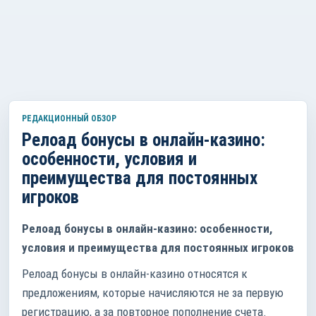
РЕДАКЦИОННЫЙ ОБЗОР
Релоад бонусы в онлайн-казино:
особенности, условия и
преимущества для постоянных
игроков
Релоад
бонусы в онлайн-казино: особенности,
условия и преимущества для постоянных игроков
Релоад бонусы в онлайн-казино относятся к
предложениям, которые начисляются не за первую
регистрацию, а за повторное пополнение счета.