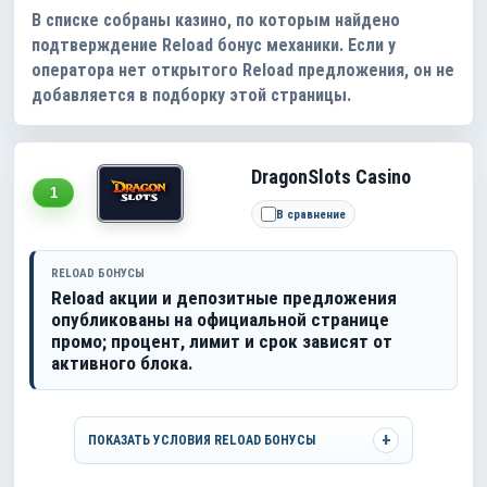
В списке собраны казино, по которым найдено
подтверждение Reload бонус механики. Если у
оператора нет открытого Reload предложения, он не
добавляется в подборку этой страницы.
DragonSlots Casino
1
В сравнение
RELOAD БОНУСЫ
Reload акции и депозитные предложения
опубликованы на официальной странице
промо; процент, лимит и срок зависят от
активного блока.
ПОКАЗАТЬ УСЛОВИЯ RELOAD БОНУСЫ