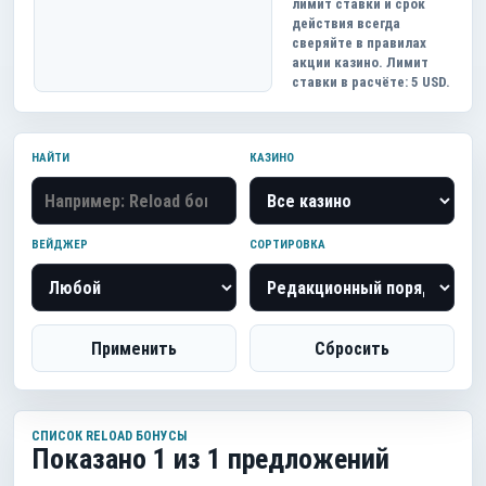
лимит ставки и срок
действия всегда
сверяйте в правилах
акции казино. Лимит
ставки в расчёте: 5 USD.
НАЙТИ
КАЗИНО
ВЕЙДЖЕР
СОРТИРОВКА
Применить
Сбросить
СПИСОК RELOAD БОНУСЫ
Показано
1
из
1
предложений