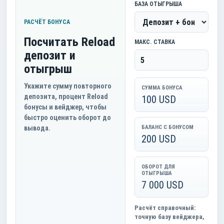
БАЗА ОТЫГРЫША
РАСЧЁТ БОНУСА
Посчитать Reload
МАКС. СТАВКА
депозит и
отыгрыш
Укажите сумму повторного
СУММА БОНУСА
депозита, процент Reload
100 USD
бонусы и вейджер, чтобы
быстро оценить оборот до
вывода.
БАЛАНС С БОНУСОМ
200 USD
ОБОРОТ ДЛЯ
ОТЫГРЫША
7 000 USD
Расчёт справочный:
точную базу вейджера,