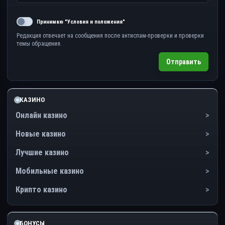
постоянного игрока такая стабильность бывает
Принимаю "Условия и положения"
полезнее, чем один крупный стартовый пакет.
Редакция отвечает на сообщения после антиспам-проверки и проверки
Третье отличие - назначение. Приветственный бонус
темы обращения.
помогает познакомиться с площадкой, а
Отправить
депозитный бонус для действующих игроков
поддерживает интерес к дальнейшей игре. Если
условия прозрачны, релоад-акции становятся
КАЗИНО
важной частью долгосрочной бонусной программы.
Онлайн казино
💳
Почему казино предлагают бонусы на
Новые казино
повторные депозиты?
Лучшие казино
Онлайн-казино используют бонусы на повторные
Мобильные казино
депозиты для удержания активной аудитории.
Крипто казино
После использования приветственного пакета
пользователь оценивает, насколько площадка
удобна. Если ему предлагают понятные акции на
БОНУСЫ