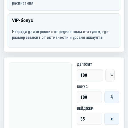
расписания.
VIP-бонус
Награда для игроков с определенным статусом, где
размер зависит от активности и уровня аккаунта.
ДЕПОЗИТ
БОНУС
%
ВЕЙДЖЕР
x