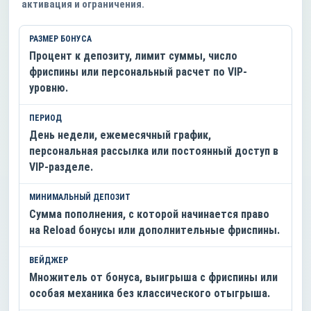
активация и ограничения.
РАЗМЕР БОНУСА
Процент к депозиту, лимит суммы, число
фриспины или персональный расчет по VIP-
уровню.
ПЕРИОД
День недели, ежемесячный график,
персональная рассылка или постоянный доступ в
VIP-разделе.
МИНИМАЛЬНЫЙ ДЕПОЗИТ
Сумма пополнения, с которой начинается право
на Reload бонусы или дополнительные фриспины.
ВЕЙДЖЕР
Множитель от бонуса, выигрыша с фриспины или
особая механика без классического отыгрыша.