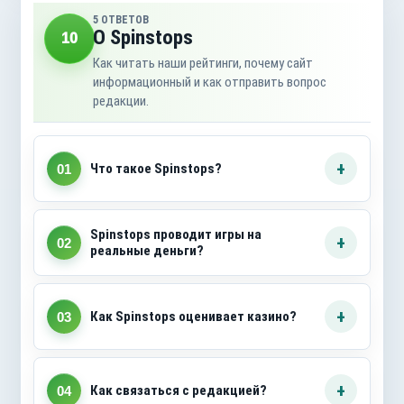
5 ОТВЕТОВ
О Spinstops
10
Как читать наши рейтинги, почему сайт
информационный и как отправить вопрос
редакции.
Что такое Spinstops?
01
Spinstops проводит игры на
02
реальные деньги?
Как Spinstops оценивает казино?
03
Как связаться с редакцией?
04