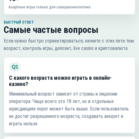
Азартные игры только для совершеннолетних
БЫСТРЫЙ ОТВЕТ
Самые частые вопросы
Если нужно быстро сориентироваться, начните с этих пяти тем:
возраст, контроль игры, депозит, live casino и криптовалюта.
Q1
С какого возраста можно играть в онлайн-
казино?
Минимальный возраст зависит от страны и лицензии
оператора. Чаще всего это 18 лет, но в отдельных
юрисдикциях порог может быть выше. Если пользователь
не достиг разрешенного возраста, создавать аккаунт и
играть нельзя.