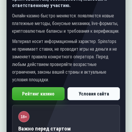
ответственному участию.
Онлайн-казино быстро меняются: появляются новые
платежные методы, бонусные механики, live-форматы,
криптовалютные балансы и требования к верификации.
Материал носит информационный характер. Spinstops
не принимает ставки, не проводит игры на деньги и не
заменяет правила конкретного оператора. Перед
любым действием проверяйте возрастные
ограничения, законы вашей страны и актуальные
условия площадки.
Рейтинг казино
Условия сайта
18+
Важно перед стартом