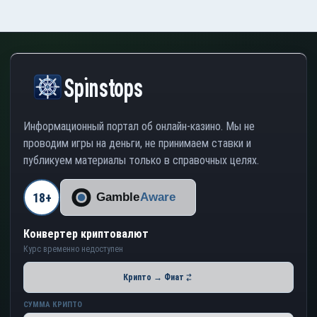
Spinstops
Информационный портал об онлайн-казино. Мы не
проводим игры на деньги, не принимаем ставки и
публикуем материалы только в справочных целях.
18+
Конвертер криптовалют
Курс временно недоступен
Крипто → Фиат
СУММА КРИПТО