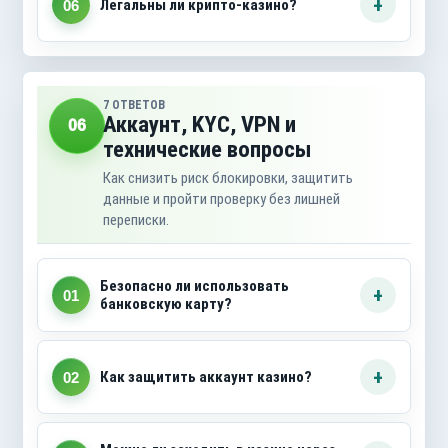
Легальны ли крипто-казино?
06
7 ОТВЕТОВ
Аккаунт, KYC, VPN и
06
технические вопросы
Как снизить риск блокировки, защитить
данные и пройти проверку без лишней
переписки.
Безопасно ли использовать
01
банковскую карту?
Как защитить аккаунт казино?
02