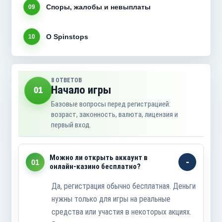
Споры, жалобы и невыплаты
09
О Spinstops
10
8 ОТВЕТОВ
Начало игры
01
Базовые вопросы перед регистрацией:
возраст, законность, валюта, лицензия и
первый вход.
Можно ли открыть аккаунт в
01
онлайн-казино бесплатно?
Да, регистрация обычно бесплатная. Деньги
нужны только для игры на реальные
средства или участия в некоторых акциях.