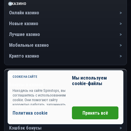
КАЗИНО
Онлайн казино
Новые казино
Лучшие казино
Мобильные казино
Крипто казино
БОНУСЫ
Мы используем
COOKIE НА САЙТЕ
cookie-файлы
Бонусы в казино
Находясь на сайте Spinstops, вы
Бездепозитные бонусы
соглашаетесь с использованием
cookie. Они помогают сайту
корректно работать, запоминать
Бонусы на депозит
выбранный язык и страну,
Политика cookie
Принять всё
улучшать навигацию и
Reload бонусы
показывать актуальные
материалы.
Кэшбэк бонусы