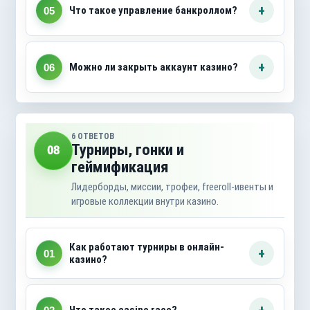
Что такое управление банкроллом?
05
Можно ли закрыть аккаунт казино?
06
6 ОТВЕТОВ
Турниры, гонки и
08
геймификация
Лидерборды, миссии, трофеи, freeroll-ивенты и
игровые коллекции внутри казино.
Как работают турниры в онлайн-
01
казино?