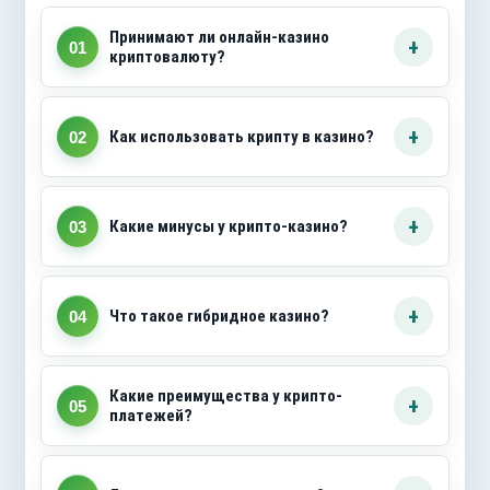
Принимают ли онлайн-казино
01
криптовалюту?
Как использовать крипту в казино?
02
Какие минусы у крипто-казино?
03
Что такое гибридное казино?
04
Какие преимущества у крипто-
05
платежей?