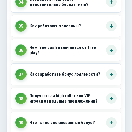
04
действительно бесплатный?
Как работают фриспины?
05
Чем free cash отличается от free
06
play?
Как заработать бонус лояльности?
07
Получают ли high roller или VIP
08
игроки отдельные предложения?
Что такое эксклюзивный бонус?
09