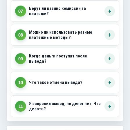
Берут ли казино комиссии за
07
платежи?
Можно ли использовать разные
08
платежные методы?
Когда деньги поступят после
09
вывода?
Что такое отмена вывода?
10
Я запросил вывод, но денег нет. Что
11
делать?