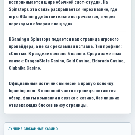
воспринимается шире обычной слот-студии. На
Spinstops эта связь раскрывается через казино, где
игры BGaming действительно встречаются, и через
переходы к обзорам площадок.
BGaming в Spinstops подается как страница игрового
провайдера, а не как рекламная вставка. Тип профиля:
«Слоты». В разделе связано 5 казино. Среди заметных
связок: DragonSlots Casino, Gold Casino, Eldorado Casino,
Clubnika Casino.
Официальный источник вынесен в правую колонку:
bgaming.com. В основной части страницы остаются
обзор, факты компании и связка с казино, без лишних
отвлекающих блоков внизу страницы.
ЛУЧШИЕ СВЯЗАННЫЕ КАЗИНО