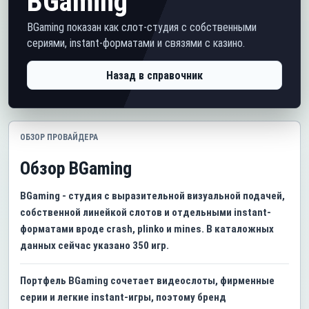
BGaming
BGaming показан как слот-студия с собственными
сериями, instant-форматами и связями с казино.
Назад в справочник
ОБЗОР ПРОВАЙДЕРА
Обзор BGaming
BGaming - студия с выразительной визуальной подачей,
собственной линейкой слотов и отдельными instant-
форматами вроде crash, plinko и mines. В каталожных
данных сейчас указано 350 игр.
Портфель BGaming сочетает видеослоты, фирменные
серии и легкие instant-игры, поэтому бренд