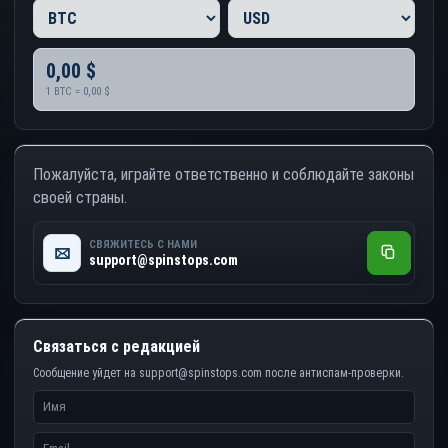
0,00 $
1 BTC = 0,00 $
Пожалуйста, играйте ответственно и соблюдайте законы
своей страны.
СВЯЖИТЕСЬ С НАМИ
support@spinstops.com
Связаться с редакцией
Website
Сообщение уйдет на
support@spinstops.com
после антиспам-проверки.