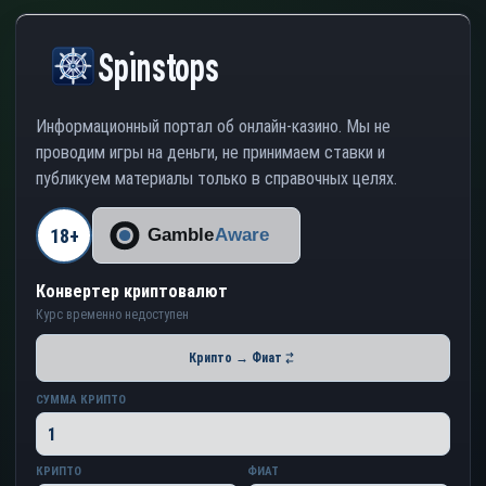
Spinstops
Информационный портал об онлайн-казино. Мы не
проводим игры на деньги, не принимаем ставки и
публикуем материалы только в справочных целях.
18+
Конвертер криптовалют
Курс временно недоступен
Крипто → Фиат
СУММА КРИПТО
КРИПТО
ФИАТ