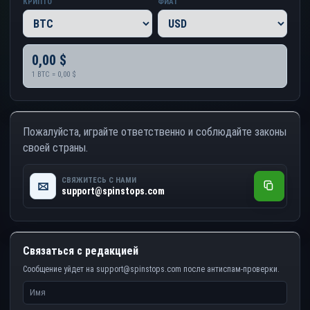
КРИПТО
ФИАТ
0,00 $
1 BTC = 0,00 $
Пожалуйста, играйте ответственно и соблюдайте законы
своей страны.
СВЯЖИТЕСЬ С НАМИ
support@spinstops.com
Связаться с редакцией
Website
Сообщение уйдет на
support@spinstops.com
после антиспам-проверки.