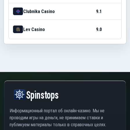
Clubnika Casino
9.1
Vis
Vis
Lev Casino
9.0
Et
Spinstops
Информационный портал об онлайн-казино. Мы не
проводим игры на деньги, не принимаем ставки и
публикуем материалы только в справочных целях.