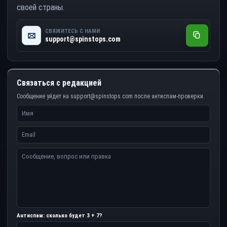
своей страны.
СВЯЖИТЕСЬ С НАМИ
support@spinstops.com
Связаться с редакцией
Website
Сообщение уйдет на
support@spinstops.com
после антиспам-проверки.
Антиспам: сколько будет
3 + 7?