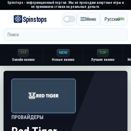
Spinstops - информационный портал. Мы не проводим азартные игры и
не принимаем ставки на реальные деньги.
Меню
Русский
RU
Spinstops
ПОИСК
Онлайн казино
Новые казино
Лучшие казино
М
ПРОВАЙДЕРЫ