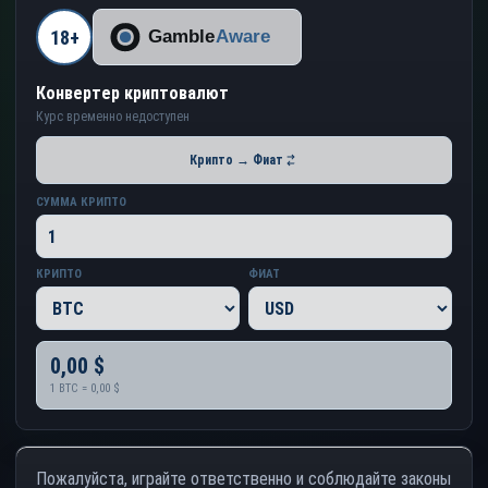
18+
Конвертер криптовалют
Курс временно недоступен
Крипто → Фиат
СУММА КРИПТО
КРИПТО
ФИАТ
0,00 $
1 BTC = 0,00 $
Пожалуйста, играйте ответственно и соблюдайте законы