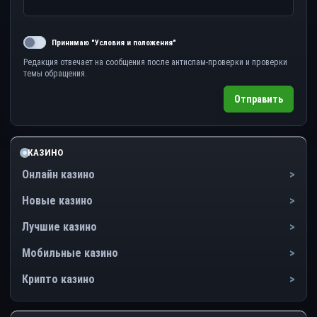
Принимаю "Условия и положения"
Редакция отвечает на сообщения после антиспам-проверки и проверки
темы обращения.
Отправить
КАЗИНО
Онлайн казино
Новые казино
Лучшие казино
Мобильные казино
Крипто казино