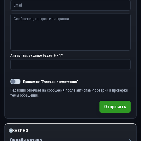
Антиспам: сколько будет
6 - 1?
Принимаю "Условия и положения"
Редакция отвечает на сообщения после антиспам-проверки и проверки
темы обращения.
Отправить
КАЗИНО
Онлайн казино