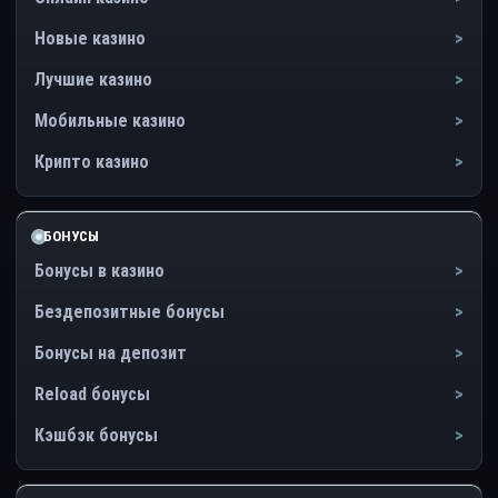
Новые казино
Лучшие казино
Мобильные казино
Крипто казино
БОНУСЫ
Бонусы в казино
Бездепозитные бонусы
Бонусы на депозит
Reload бонусы
Кэшбэк бонусы