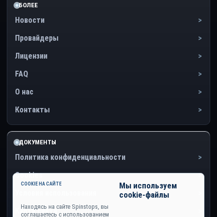
БОЛЕЕ
Новости
Провайдеры
Лицензии
FAQ
О нас
Контакты
ДОКУМЕНТЫ
Политика конфиденциальности
Cookies
Мы используем
COOKIE НА САЙТЕ
Условия использования
cookie-файлы
Находясь на сайте Spinstops, вы
Карта сайта
соглашаетесь с использованием