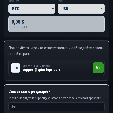
КРИПТО
ФИАТ
0,00 $
1 BTC = 0,00 $
Пожалуйста, играйте ответственно и соблюдайте законы
своей страны.
СВЯЖИТЕСЬ С НАМИ
support@spinstops.com
Связаться с редакцией
Website
Сообщение уйдет на
support@spinstops.com
после антиспам-проверки.