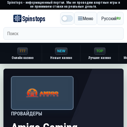
Spinstops - информационный портал. Мы не проводим азартные игры и
не принимаем ставки на реальные деньги.
Меню
Русский
RU
Spinstops
ПОИСК
Онлайн казино
Новые казино
Лучшие казино
М
ПРОВАЙДЕРЫ