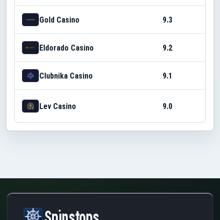
Gold Casino
9.3
Vis
Eldorado Casino
9.2
Vis
Clubnika Casino
9.1
Vis
Vis
Lev Casino
9.0
Et