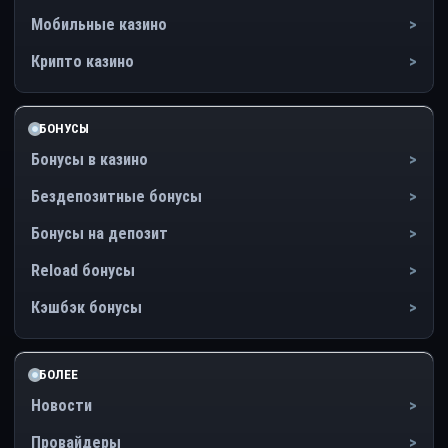
Мобильные казино
Крипто казино
БОНУСЫ
Бонусы в казино
Бездепозитные бонусы
Бонусы на депозит
Reload бонусы
Кэшбэк бонусы
БОЛЕЕ
Новости
Провайдеры