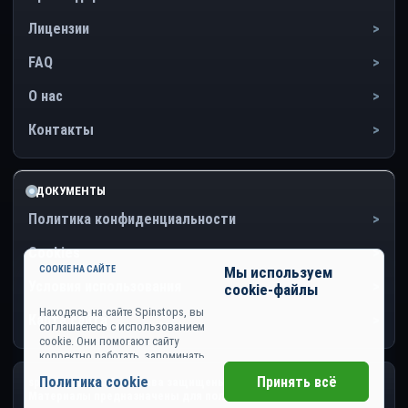
Лицензии
FAQ
О нас
Контакты
ДОКУМЕНТЫ
Политика конфиденциальности
Cookies
Мы используем
COOKIE НА САЙТЕ
Условия использования
cookie-файлы
Находясь на сайте Spinstops, вы
Карта сайта
соглашаетесь с использованием
cookie. Они помогают сайту
корректно работать, запоминать
выбранный язык и страну,
Политика cookie
Принять всё
spinstops.com.
Все права защищены. 2026 год.
улучшать навигацию и
Материалы предназначены для пользователей 18+.
показывать актуальные