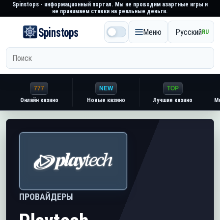
Spinstops - информационный портал. Мы не проводим азартные игры и
не принимаем ставки на реальные деньги.
Меню
Русский
RU
Spinstops
ПОИСК
Онлайн казино
Новые казино
Лучшие казино
М
ПРОВАЙДЕРЫ