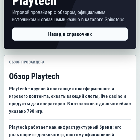
Playtech
Игровой провайдер с обзором, официальным
источником и связанными казино в каталоге Spinstops.
Назад в справочник
ОБЗОР ПРОВАЙДЕРА
Обзор Playtech
Playtech - крупный поставщик платформенного и
игрового контента, охватывающий слоты, live casino и
продукты для операторов. В каталожных данных сейчас
указано 798 игр.
Playtech работает как инфраструктурный бренд: его
роль шире отдельных игр, поэтому официальный