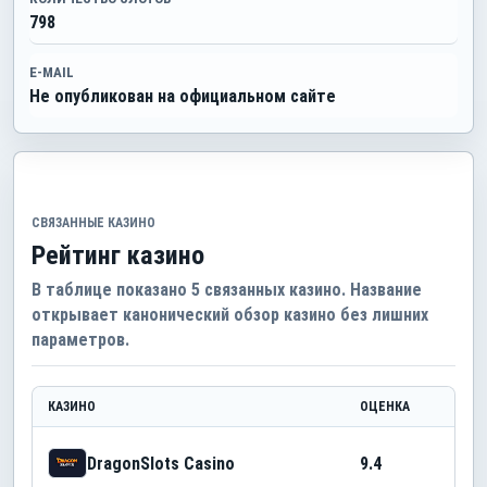
798
E-MAIL
Не опубликован на официальном сайте
СВЯЗАННЫЕ КАЗИНО
Рейтинг казино
В таблице показано 5 связанных казино. Название
открывает канонический обзор казино без лишних
параметров.
КАЗИНО
ОЦЕНКА
ИС
Vi
DragonSlots Casino
9.4
tra