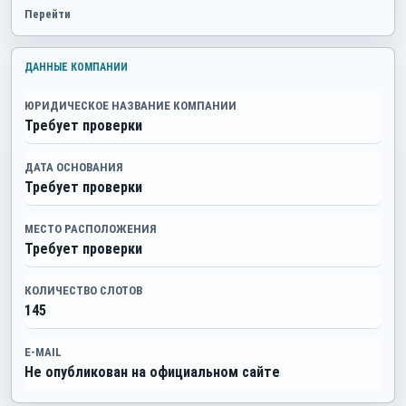
Перейти
ДАННЫЕ КОМПАНИИ
ЮРИДИЧЕСКОЕ НАЗВАНИЕ КОМПАНИИ
Требует проверки
ДАТА ОСНОВАНИЯ
Требует проверки
МЕСТО РАСПОЛОЖЕНИЯ
Требует проверки
КОЛИЧЕСТВО СЛОТОВ
145
E-MAIL
Не опубликован на официальном сайте