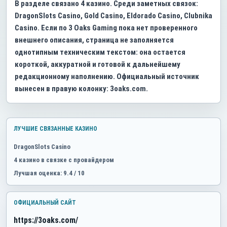
В разделе связано 4 казино. Среди заметных связок:
DragonSlots Casino, Gold Casino, Eldorado Casino, Clubnika
Casino. Если по 3 Oaks Gaming пока нет проверенного
внешнего описания, страница не заполняется
однотипным техническим текстом: она остается
короткой, аккуратной и готовой к дальнейшему
редакционному наполнению. Официальный источник
вынесен в правую колонку: 3oaks.com.
ЛУЧШИЕ СВЯЗАННЫЕ КАЗИНО
DragonSlots Casino
4 казино в связке с провайдером
Лучшая оценка: 9.4 / 10
ОФИЦИАЛЬНЫЙ САЙТ
https://3oaks.com/