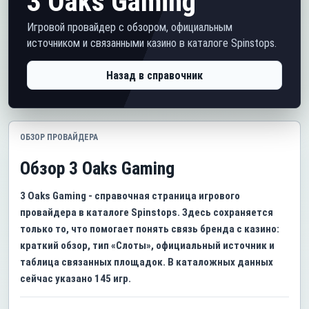
3 Oaks Gaming
Игровой провайдер с обзором, официальным
источником и связанными казино в каталоге Spinstops.
Назад в справочник
ОБЗОР ПРОВАЙДЕРА
Обзор 3 Oaks Gaming
3 Oaks Gaming - справочная страница игрового
провайдера в каталоге Spinstops. Здесь сохраняется
только то, что помогает понять связь бренда с казино:
краткий обзор, тип «Слоты», официальный источник и
таблица связанных площадок. В каталожных данных
сейчас указано 145 игр.