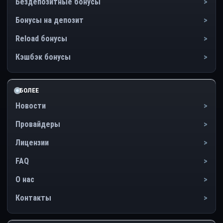
Бездепозитные бонусы
Бонусы на депозит
Reload бонусы
Кэшбэк бонусы
БОЛЕЕ
Новости
Провайдеры
Лицензии
FAQ
О нас
Контакты