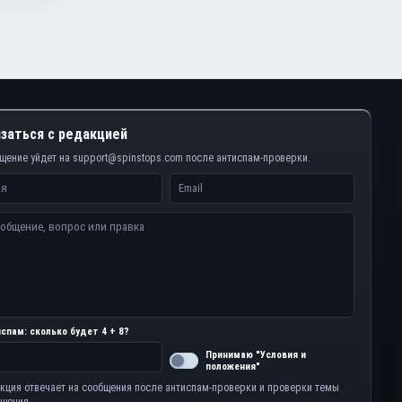
заться с редакцией
site
щение уйдет на
support@spinstops.com
после антиспам-проверки.
спам: сколько будет
4 + 8?
Принимаю "Условия и
положения"
кция отвечает на сообщения после антиспам-проверки и проверки темы