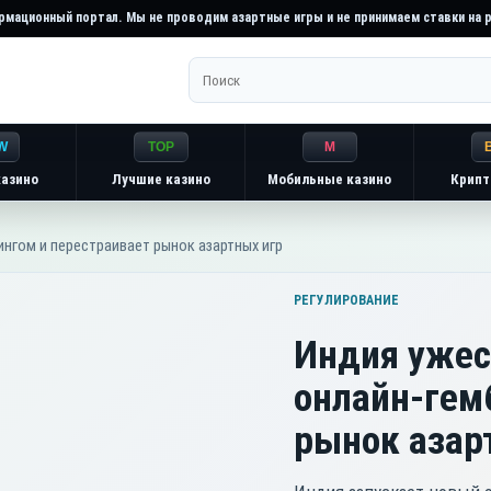
ормационный портал. Мы не проводим азартные игры и не принимаем ставки на 
ПОИСК
азино
Лучшие казино
Мобильные казино
Крипт
нгом и перестраивает рынок азартных игр
РЕГУЛИРОВАНИЕ
Индия ужес
онлайн-гем
рынок азар