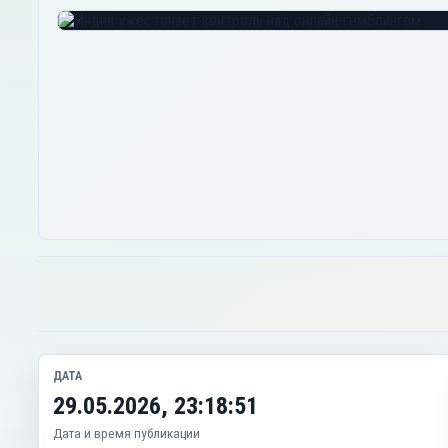
ДАТА
29.05.2026, 23:18:51
Дата и время публикации