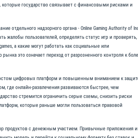
, которые государство связывает с финансовыми рисками и
отдельного надзорного органа - Online Gaming Authority of Ind
ть жалобы пользователей, определять статус игр и проверять,
games, а какие могут работать как социальные или
рынка это означает переход от разрозненного контроля к бол
ростом цифровых платформ и повышенным вниманием к защит
м, где онлайн-развлечения развиваются быстрее, чем
дарство стремится ограничить серые схемы, снизить риски
латформ, которые раньше могли пользоваться правовой
ор продуктов с денежным участием. Привычные приложения и
енить модель и перейти к социальному формату без ставок и