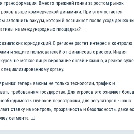
ная трансформация. Вместо прежней гонки за ростом рынок
 игроков выше коммерческой динамики. При этом остается
гры заполнить вакуум, который возникнет после ухода денежн
рнативы на международных площадках?
 азиатских юрисдикций. В регионе растет интерес к контролю
рами и защите пользователей от финансовых рисков. Индия
курса: не мягкое лицензирование онлайн-казино, а резкое суж
специализированному органу.
 рынка: теперь важны не только технологии, трафик и
овать требованиям государства. Для игроков это означает боль
необходимость глубокой перестройки, для регуляторов - шанс
ает ставку на контроль, прозрачность и безопасность, даже е
ney-сегмента. 📊