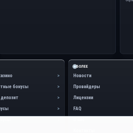
обра
БОЛЕЕ
казино
Новости
итные бонусы
Провайдеры
 депозит
Лицензии
нусы
FAQ
онусы
О нас
Контакты