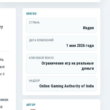
КРАТКО
СТРАНА
ey
Индия
ДАТА ИЗМЕНЕНИЙ
1 мая 2026 года
КЛЮЧЕВОЙ ФОКУС
ль
Ограничение игр на реальные
ные
деньги
ы с
НАДЗОР
Online Gaming Authority of India
амках
АВТОР
ка