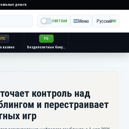
реальные деньги.
Меню
Русский
СВЕТЛАЯ
RU
о казино
Бездепозитные бонусы
точает контроль над
блингом и перестраивает
тных игр