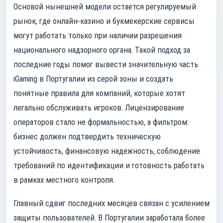
Основой нынешней модели остается регулируемый
рынок, где онлайн-казино и букмекерские сервисы
могут работать только при наличии разрешения
национального надзорного органа. Такой подход за
последние годы помог вывести значительную часть
iGaming в Португалии из серой зоны и создать
понятные правила для компаний, которые хотят
легально обслуживать игроков. Лицензирование
операторов стало не формальностью, а фильтром:
бизнес должен подтвердить техническую
устойчивость, финансовую надежность, соблюдение
требований по идентификации и готовность работать
в рамках местного контроля.
Главный сдвиг последних месяцев связан с усилением
защиты пользователей. В Португалии заработала более