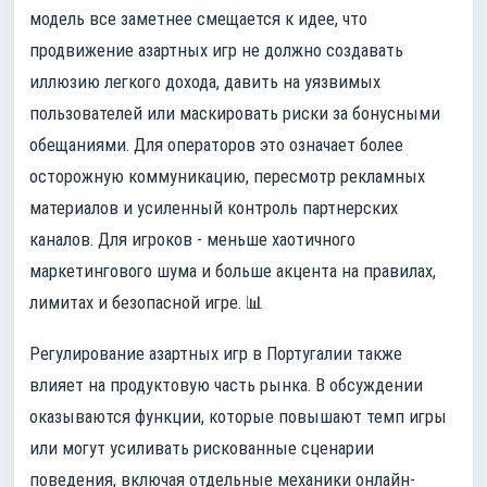
модель все заметнее смещается к идее, что
продвижение азартных игр не должно создавать
иллюзию легкого дохода, давить на уязвимых
пользователей или маскировать риски за бонусными
обещаниями. Для операторов это означает более
осторожную коммуникацию, пересмотр рекламных
материалов и усиленный контроль партнерских
каналов. Для игроков - меньше хаотичного
маркетингового шума и больше акцента на правилах,
лимитах и безопасной игре. 📊
Регулирование азартных игр в Португалии также
влияет на продуктовую часть рынка. В обсуждении
оказываются функции, которые повышают темп игры
или могут усиливать рискованные сценарии
поведения, включая отдельные механики онлайн-