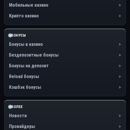
Мобильные казино
Крипто казино
БОНУСЫ
Бонусы в казино
Бездепозитные бонусы
Бонусы на депозит
Reload бонусы
Кэшбэк бонусы
БОЛЕЕ
Новости
Провайдеры