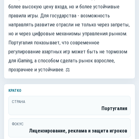
более высокую цену входа, но и более устойчивые
правила игры. Для государства - возможность
направлять развитие отрасли не только через запреты,
но и через цифровые механизмы управления рынком.
Португалия показывает, что современное
регулирование азартных игр может быть не тормозом
для iGaming, а способом сделать рынок взрослее,
прозрачнее и устойчивее. ⚖️
КРАТКО
СТРАНА
Португалия
ФОКУС
Лицензирование, реклама и защита игроков