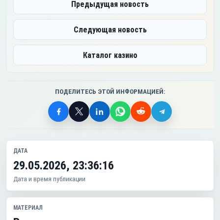
Предыдущая новость
Следующая новость
Каталог казино
ПОДЕЛИТЕСЬ ЭТОЙ ИНФОРМАЦИЕЙ:
ДАТА
29.05.2026, 23:36:16
Дата и время публикации
МАТЕРИАЛ