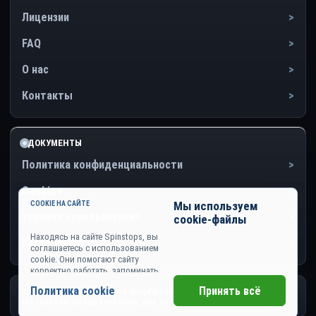
Лицензии
FAQ
О нас
Контакты
ДОКУМЕНТЫ
Политика конфиденциальности
Cookies
Мы используем
COOKIE НА САЙТЕ
Условия использования
cookie-файлы
Находясь на сайте Spinstops, вы
Карта сайта
соглашаетесь с использованием
cookie. Они помогают сайту
корректно работать, запоминать
выбранный язык и страну,
Политика cookie
Принять всё
spinstops.com.
Все права защищены. 2026 год.
улучшать навигацию и
Материалы предназначены для пользователей 18+.
показывать актуальные
материалы.