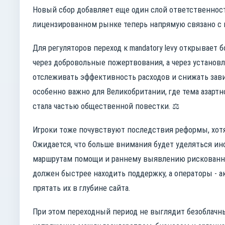
Новый сбор добавляет еще один слой ответственност
лицензированном рынке теперь напрямую связано с 
Для регуляторов переход к mandatory levy открывает
через добровольные пожертвования, а через устано
отслеживать эффективность расходов и снижать зав
особенно важно для Великобритании, где тема азарт
стала частью общественной повестки. ⚖️
Игроки тоже почувствуют последствия реформы, хотя
Ожидается, что больше внимания будет уделяться и
маршрутам помощи и раннему выявлению рискованног
должен быстрее находить поддержку, а операторы - а
прятать их в глубине сайта.
При этом переходный период не выглядит безоблачн