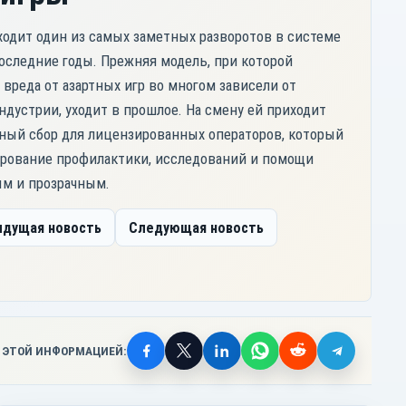
ходит один из самых заметных разворотов в системе
оследние годы. Прежняя модель, при которой
реда от азартных игр во многом зависели от
дустрии, уходит в прошлое. На смену ей приходит
ельный сбор для лицензированных операторов, который
рование профилактики, исследований и помощи
ым и прозрачным.
дущая новость
Следующая новость
 ЭТОЙ ИНФОРМАЦИЕЙ: