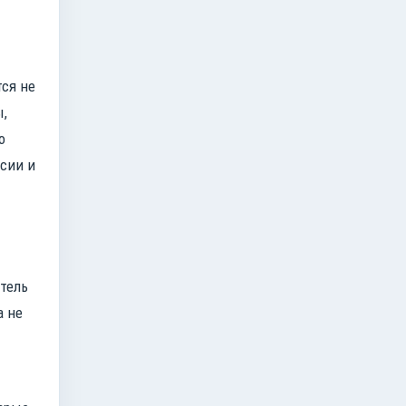
тся не
ы,
о
ссии и
тель
а не