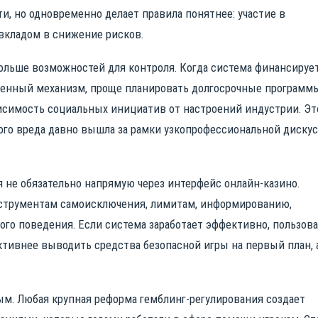
и, но одновременно делает правила понятнее: участие в
вкладом в снижение рисков.
 больше возможностей для контроля. Когда система финансируе
вленный механизм, проще планировать долгосрочные программ
исимость социальных инициатив от настроений индустрии. Эт
ного вреда давно вышла за рамки узкопрофессиональной диску
 не обязательно напрямую через интерфейс онлайн-казино.
нструментам самоисключения, лимитам, информированию,
о поведения. Если система заработает эффективно, пользова
ктивнее выводить средства безопасной игры на первый план, 
ым. Любая крупная реформа гемблинг-регулирования создает