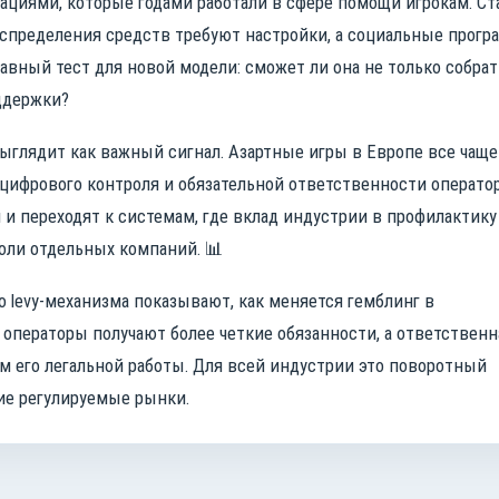
ациями, которые годами работали в сфере помощи игрокам. С
спределения средств требуют настройки, а социальные прог
лавный тест для новой модели: сможет ли она не только собрат
ддержки?
ыглядит как важный сигнал. Азартные игры в Европе все чаще
 цифрового контроля и обязательной ответственности оператор
 и переходят к системам, где вклад индустрии в профилактику
воли отдельных компаний. 📊
о levy-механизма показывают, как меняется гемблинг в
 операторы получают более четкие обязанности, а ответственн
ем его легальной работы. Для всей индустрии это поворотный
ие регулируемые рынки.