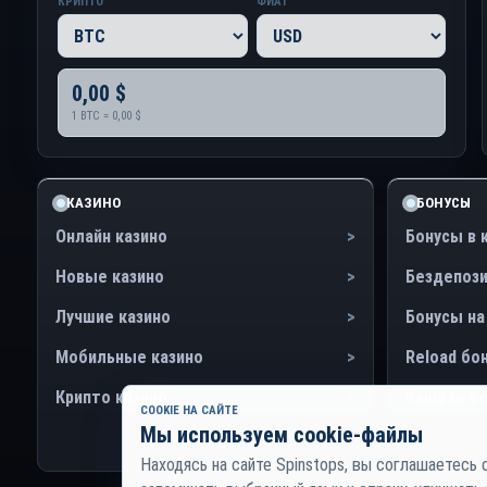
КРИПТО
ФИАТ
0,00 $
1 BTC = 0,00 $
КАЗИНО
БОНУСЫ
Онлайн казино
Бонусы в 
Новые казино
Бездепоз
Лучшие казино
Бонусы на
Мобильные казино
Reload бо
Крипто казино
Кэшбэк б
COOKIE НА САЙТЕ
Мы используем cookie-файлы
Находясь на сайте Spinstops, вы соглашаетесь 