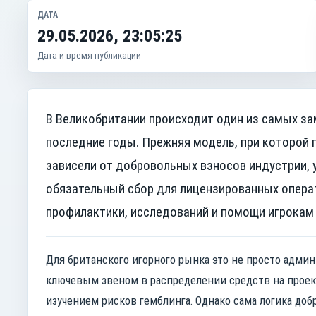
ДАТА
29.05.2026, 23:05:25
Дата и время публикации
В Великобритании происходит один из самых за
последние годы. Прежняя модель, при которой 
зависели от добровольных взносов индустрии, ух
обязательный сбор для лицензированных опера
профилактики, исследований и помощи игрокам
Для британского игорного рынка это не просто админ
ключевым звеном в распределении средств на проек
изучением рисков гемблинга. Однако сама логика до