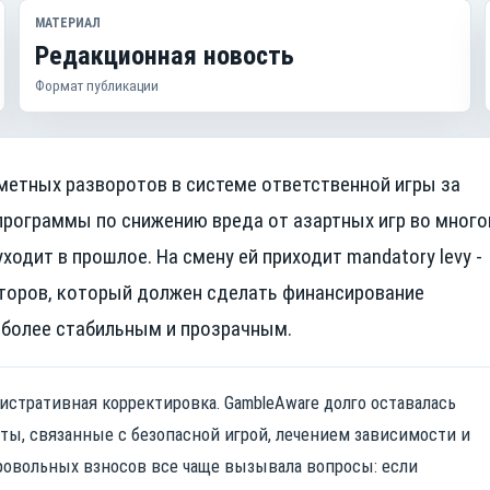
МАТЕРИАЛ
Редакционная новость
Формат публикации
метных разворотов в системе ответственной игры за
программы по снижению вреда от азартных игр во мног
одит в прошлое. На смену ей приходит mandatory levy -
торов, который должен сделать финансирование
 более стабильным и прозрачным.
истративная корректировка. GambleAware долго оставалась
ты, связанные с безопасной игрой, лечением зависимости и
бровольных взносов все чаще вызывала вопросы: если