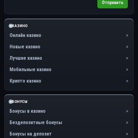
Отправить
порядок вывода средств, требования к верификации,
политика конфиденциальности и раздел ответственной
игры. Эти элементы помогают игроку оценить
КАЗИНО
платформу до внесения депозита.
Онлайн казино
Kahnawake Gaming Commission в этой теме выступает
Новые казино
как регуляторный ориентир, связанный с более
организованной моделью работы. Казино с такой
Лучшие казино
лицензией должно не только привлекать
Мобильные казино
пользователей бонусами, но и поддерживать понятные
Крипто казино
процессы на всех этапах игры.
💎
Почему наличие лицензии важно для доверия
игроков?
БОНУСЫ
Бонусы в казино
Доверие к онлайн-казино формируется через реальные
пользовательские сценарии. Игрок оценивает,
Бездепозитные бонусы
насколько быстро работает сайт, понятно ли устроена
Бонусы на депозит
касса, корректно ли начисляются бонусы, доступна ли