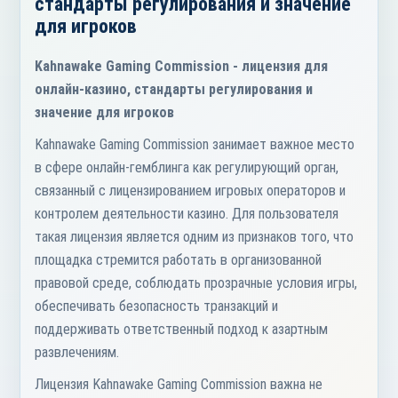
стандарты регулирования и значение
для игроков
Kahnawake Gaming Commission - лицензия для
онлайн-казино, стандарты регулирования и
значение для игроков
Kahnawake Gaming Commission занимает важное место
в сфере онлайн-гемблинга как регулирующий орган,
связанный с лицензированием игровых операторов и
контролем деятельности казино. Для пользователя
такая лицензия является одним из признаков того, что
площадка стремится работать в организованной
правовой среде, соблюдать прозрачные условия игры,
обеспечивать безопасность транзакций и
поддерживать ответственный подход к азартным
развлечениям.
Лицензия Kahnawake Gaming Commission важна не