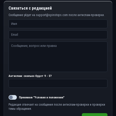
Легальное онлайн-казино должно работать как
Связаться с редакцией
полноценный цифровой сервис. Оно принимает
Website
депозиты, обрабатывает выплаты игрокам, хранит
Сообщение уйдет на
support@spinstops.com
после антиспам-проверки.
личные данные, предоставляет доступ к азартным
играм и управляет бонусными программами. Без
системной организации такие процессы могут стать
непрозрачными и неудобными для пользователя.
Лицензирование онлайн-казино помогает выстроить
деятельность оператора в более понятной форме.
Площадка должна учитывать требования к
регистрации, финансовым операциям, защите данных,
Антиспам: сколько будет
9 - 5?
прозрачности правил и ответственной игре. Для
пользователя это означает более четкую структуру
взаимодействия.
Принимаю "Условия и положения"
Системный подход проявляется в деталях. На сайте
Редакция отвечает на сообщения после антиспам-проверки и проверки
должны быть доступны правила использования,
темы обращения.
условия бонусов, описание платежных методов,