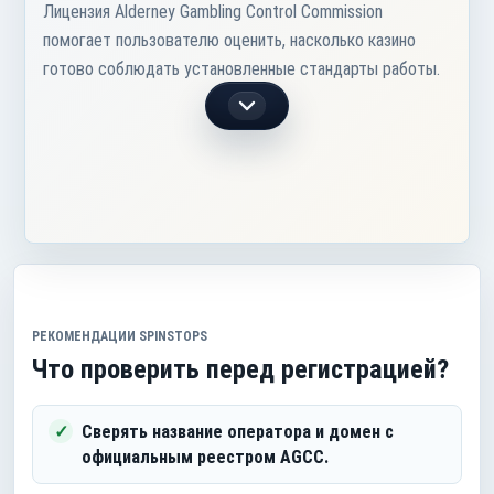
Лицензия Alderney Gambling Control Commission
помогает пользователю оценить, насколько казино
готово соблюдать установленные стандарты работы.
Речь идет не только о доступе к играм, но и о
безопасности транзакций, защите персональных
данных, контроле финансовых операций, честности
игрового процесса и наличии понятных правил. Для
игрока это особенно важно до регистрации и первого
пополнения счета, когда нужно понять, насколько
площадка заслуживает доверия.
Лицензионное казино не гарантирует выигрыш и не
устраняет риски азартных игр. Однако регулируемая
РЕКОМЕНДАЦИИ SPINSTOPS
Что проверить перед регистрацией?
игровая среда делает взаимодействие с платформой
более предсказуемым. Пользователь может заранее
изучить условия, проверить платежные правила,
Сверять название оператора и домен с
оценить порядок вывода средств и понять, как
официальным реестром AGCC.
оператор относится к безопасности, поддержке и