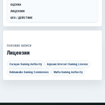
и контроля работы казино. Такой подход помогает
ОЦЕНКА
отделить организованные игровые сайты от площадок
ЛИЦЕНЗИЯ
с неясным статусом.
GEO / ДЕЙСТВИЕ
Для пользователя наличие такой лицензии является
важным ориентиром. Если казино открыто указывает
лицензионную информацию, публикует правила,
объясняет платежные процедуры и поддерживает
ПОХОЖИЕ ЗАПИСИ
понятные условия использования, доверие к платформе
Лицензии
повышается. Игрок видит, что перед ним не случайный
сайт, а оператор, который заявляет регулируемый
Curaçao Gaming Authority
Anjouan Internet Gaming License
формат работы.
Kahnawake Gaming Commission
Malta Gaming Authority
При этом важно оценивать площадку комплексно.
Лицензия для онлайн-казино является важным
критерием, но не единственным. Нужно смотреть на
выплаты игрокам, методы пополнения, сроки вывода,
бонусные условия, мобильную версию, качество