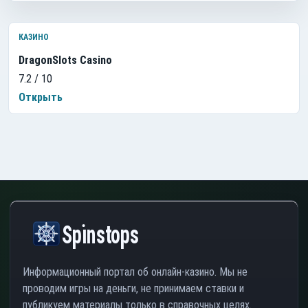
условий.
Доступность по странам
КАЗИНО
Перед активацией сверить срок действия, лимит
DragonSlots Casino
ставки и исключенные игры в официальной обзоре
7.2 / 10
бонуса.
Открыть
Ограничения страны сильнее рекламного текста
оффера.
Spinstops
Информационный портал об онлайн-казино. Мы не
проводим игры на деньги, не принимаем ставки и
публикуем материалы только в справочных целях.