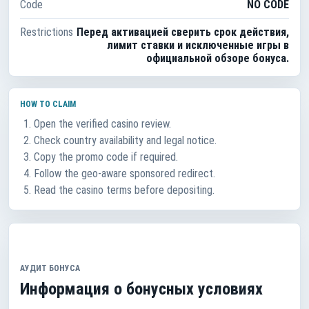
Code
NO CODE
Restrictions
Перед активацией сверить срок действия,
лимит ставки и исключенные игры в
официальной обзоре бонуса.
HOW TO CLAIM
Open the verified casino review.
Check country availability and legal notice.
Copy the promo code if required.
Follow the geo-aware sponsored redirect.
Read the casino terms before depositing.
АУДИТ БОНУСА
Информация о бонусных условиях