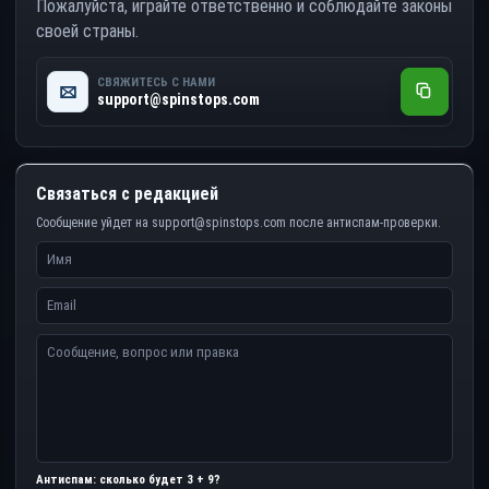
Пожалуйста, играйте ответственно и соблюдайте законы
своей страны.
СВЯЖИТЕСЬ С НАМИ
support@spinstops.com
Связаться с редакцией
Website
Сообщение уйдет на
support@spinstops.com
после антиспам-проверки.
Антиспам: сколько будет
3 + 9?