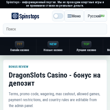
Spinstops - информационный портал. Мы не проводим азартные игры и
не принимаем ставки на реальные деньги.
Меню
Русский
RU
Spinstops
ПОИСК
Онлайн казино
Новые казино
Лучшие казино
М
BONUS REVIEW
DragonSlots Casino - бонус на
депозит
Terms, promo code, wagering, max cashout, allowed games,
payment restrictions, and country rules are editable from
the admin panel.