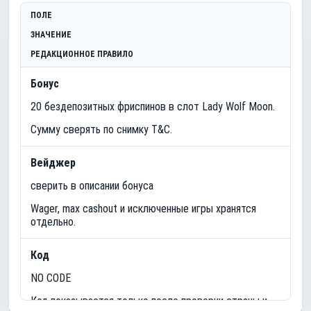
ПОЛЕ
ЗНАЧЕНИЕ
РЕДАКЦИОННОЕ ПРАВИЛО
Бонус
20 бездепозитных фриспинов в слот Lady Wolf Moon.
Сумму сверять по снимку T&C.
Вейджер
сверить в описании бонуса
Wager, max cashout и исключенные игры хранятся
отдельно.
Код
NO CODE
Код показывается только после проверки страны и