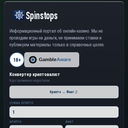
Spinstops
Информационный портал об онлайн-казино. Мы не
проводим игры на деньги, не принимаем ставки и
публикуем материалы только в справочных целях.
18+
Конвертер криптовалют
Курс временно недоступен
Крипто → Фиат
СУММА КРИПТО
КРИПТО
ФИАТ