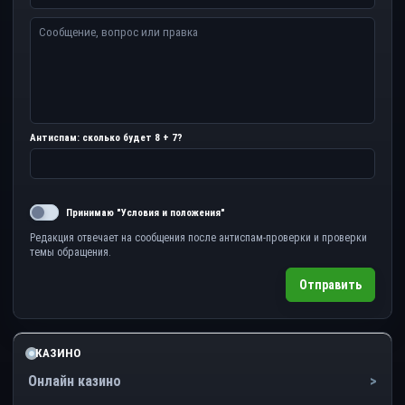
Антиспам: сколько будет
8 + 7?
Принимаю "Условия и положения"
Редакция отвечает на сообщения после антиспам-проверки и проверки
темы обращения.
Отправить
КАЗИНО
Онлайн казино