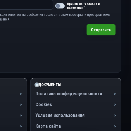
Принимаю "Условия и
положения"
кция отвечает на сообщения после антиспам-проверки и проверки темы
щения.
Отправить
ДОКУМЕНТЫ
Политика конфиденциальности
Cookies
Условия использования
Карта сайта