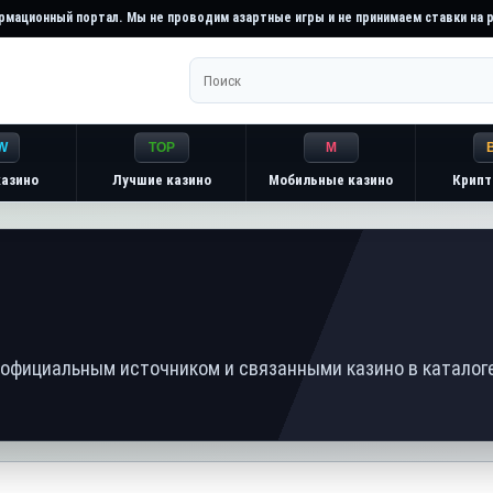
ормационный портал. Мы не проводим азартные игры и не принимаем ставки на 
ПОИСК
азино
Лучшие казино
Мобильные казино
Крипт
 официальным источником и связанными казино в каталог