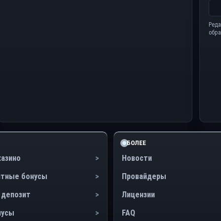
Реда
обра
БОЛЕЕ
казино
Новости
итные бонусы
Провайдеры
 депозит
Лицензии
нусы
FAQ